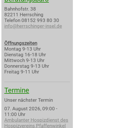
Bahnhofstr. 38
82211 Herrsching
Telefon 08152 993 80 30
info@herrschinger-insel.de
Öffnungszeiten
Montag 9-13 Uhr
Dienstag 16-18 Uhr
Mittwoch 9-13 Uhr
Donnerstag 9-13 Uhr
Freitag 9-11 Uhr
Termine
Unser nächster Termin
07. August 2026, 09:00 -
11:00 Uhr
Ambulanter Hospizdienst des
Hospizvereins Pfaffenwinkel