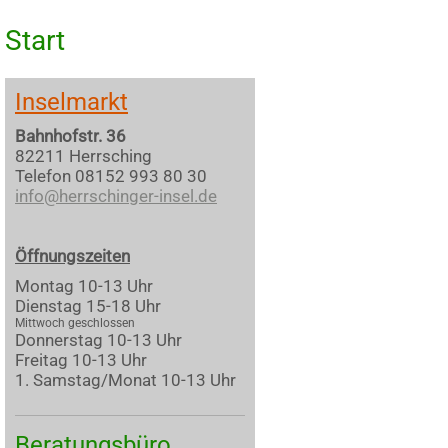
Start
Inselmarkt
Bahnhofstr. 36
82211 Herrsching
Telefon 08152 993 80 30
info@herrschinger-insel.de
Öffnungszeiten
Montag 10-13 Uhr
Dienstag 15-18 Uhr
Mittwoch geschlossen
Donnerstag 10-13 Uhr
Freitag 10-13 Uhr
1. Samstag/Monat 10-13 Uhr
Beratungsbüro