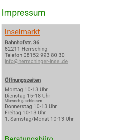
Impressum
Inselmarkt
Bahnhofstr. 36
82211 Herrsching
Telefon 08152 993 80 30
info@herrschinger-insel.de
Öffnungszeiten
Montag 10-13 Uhr
Dienstag 15-18 Uhr
Mittwoch geschlossen
Donnerstag 10-13 Uhr
Freitag 10-13 Uhr
1. Samstag/Monat 10-13 Uhr
Beratungsbüro