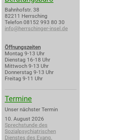
Bahnhofstr. 38
82211 Herrsching
Telefon 08152 993 80 30
info@herrschinger-insel.de
Öffnungszeiten
Montag 9-13 Uhr
Dienstag 16-18 Uhr
Mittwoch 9-13 Uhr
Donnerstag 9-13 Uhr
Freitag 9-11 Uhr
Termine
Unser nächster Termin
10. August 2026
Sprechstunde des
Sozialpsychiatrischen
Dienstes des Evang.