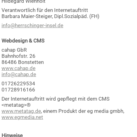
Hildegard Wienholt
Verantwortlich für den Internetauftritt
Barbara Maier-Steiger, Dipl.Sozialpäd. (FH)
info@herrschinger-insel.de
Webdesign & CMS
cahap GbR
Bahnhofstr. 26
86486 Bonstetten
www.cahap.de
info@cahap.de
01726229534
01728916166
Der Internetauftritt wird gepflegt mit dem CMS
<metatag>®
www.metatag.de
, einem Produkt der eg media gmbh,
www.egmedia.net
Hinweise