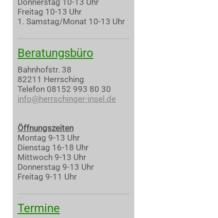
Donnerstag 10-13 Uhr
Freitag 10-13 Uhr
1. Samstag/Monat 10-13 Uhr
Beratungsbüro
Bahnhofstr. 38
82211 Herrsching
Telefon 08152 993 80 30
info@herrschinger-insel.de
Öffnungszeiten
Montag 9-13 Uhr
Dienstag 16-18 Uhr
Mittwoch 9-13 Uhr
Donnerstag 9-13 Uhr
Freitag 9-11 Uhr
Termine