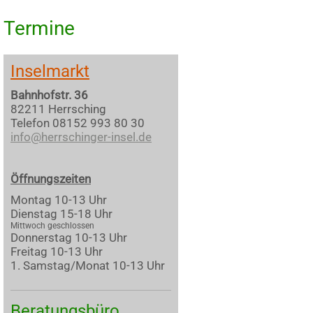
Termine
Inselmarkt
Bahnhofstr. 36
82211 Herrsching
Telefon 08152 993 80 30
info@herrschinger-insel.de
Öffnungszeiten
Montag 10-13 Uhr
Dienstag 15-18 Uhr
Mittwoch geschlossen
Donnerstag 10-13 Uhr
Freitag 10-13 Uhr
1. Samstag/Monat 10-13 Uhr
Beratungsbüro