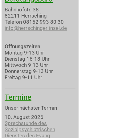
Bahnhofstr. 38
82211 Herrsching
Telefon 08152 993 80 30
info@herrschinger-insel.de
Öffnungszeiten
Montag 9-13 Uhr
Dienstag 16-18 Uhr
Mittwoch 9-13 Uhr
Donnerstag 9-13 Uhr
Freitag 9-11 Uhr
Termine
Unser nächster Termin
10. August 2026
Sprechstunde des
Sozialpsychiatrischen
Dienstes des Evang.