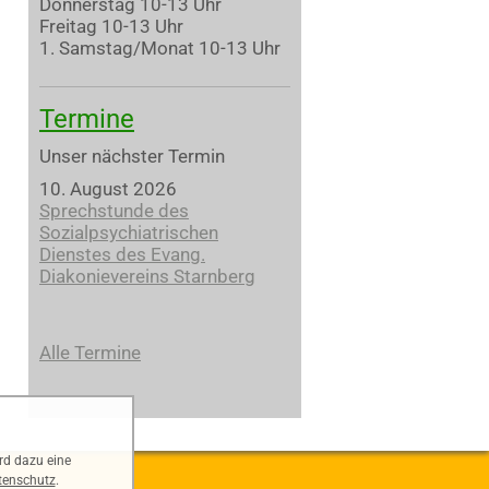
Donnerstag 10-13 Uhr
Freitag 10-13 Uhr
1. Samstag/Monat 10-13 Uhr
Termine
Unser nächster Termin
10. August 2026
Sprechstunde des
Sozialpsychiatrischen
Dienstes des Evang.
Diakonievereins Starnberg
Alle Termine
rd dazu eine
tenschutz
.