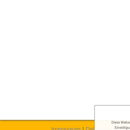
Diese Webse
Einwillig
Impressum
|
Datenschutz
|
Do