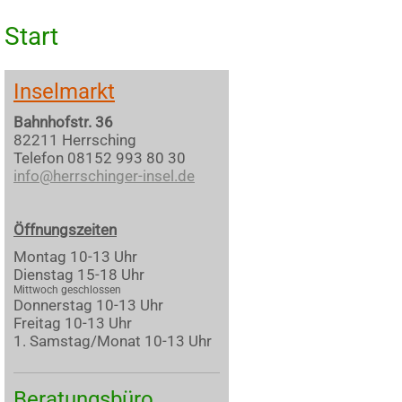
Start
Inselmarkt
Bahnhofstr. 36
82211 Herrsching
Telefon 08152 993 80 30
info@herrschinger-insel.de
Öffnungszeiten
Montag 10-13 Uhr
Dienstag 15-18 Uhr
Mittwoch geschlossen
Donnerstag 10-13 Uhr
Freitag 10-13 Uhr
1. Samstag/Monat 10-13 Uhr
Beratungsbüro