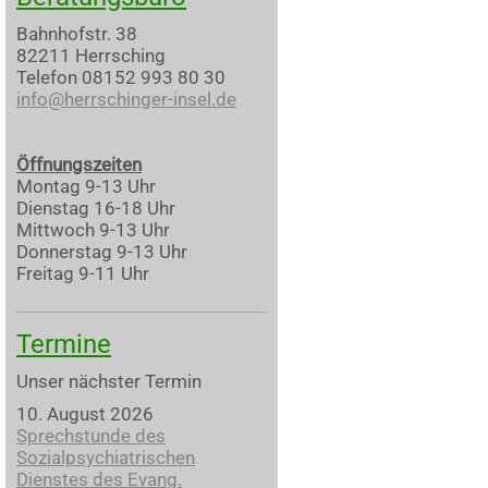
Bahnhofstr. 38
82211 Herrsching
Telefon 08152 993 80 30
info@herrschinger-insel.de
Öffnungszeiten
Montag 9-13 Uhr
Dienstag 16-18 Uhr
Mittwoch 9-13 Uhr
Donnerstag 9-13 Uhr
Freitag 9-11 Uhr
Termine
Unser nächster Termin
10. August 2026
Sprechstunde des
Sozialpsychiatrischen
Dienstes des Evang.