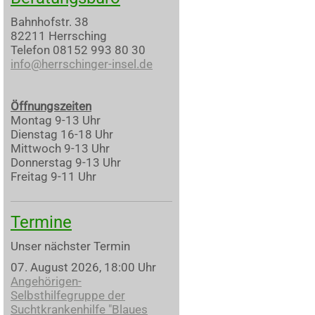
Bahnhofstr. 38
82211 Herrsching
Telefon 08152 993 80 30
info@herrschinger-insel.de
Öffnungszeiten
Montag 9-13 Uhr
Dienstag 16-18 Uhr
Mittwoch 9-13 Uhr
Donnerstag 9-13 Uhr
Freitag 9-11 Uhr
Termine
Unser nächster Termin
07. August 2026, 18:00 Uhr
Angehörigen-
Selbsthilfegruppe der
Suchtkrankenhilfe "Blaues