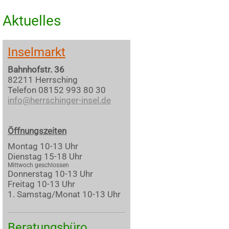
Aktuelles
Inselmarkt
Bahnhofstr. 36
82211 Herrsching
Telefon 08152 993 80 30
info@herrschinger-insel.de
Öffnungszeiten
Montag 10-13 Uhr
Dienstag 15-18 Uhr
Mittwoch geschlossen
Donnerstag 10-13 Uhr
Freitag 10-13 Uhr
1. Samstag/Monat 10-13 Uhr
Beratungsbüro