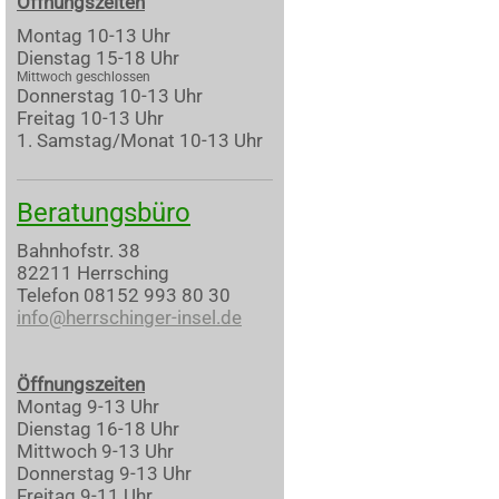
Öffnungszeiten
Montag 10-13 Uhr
Dienstag 15-18 Uhr
Mittwoch geschlossen
Donnerstag 10-13 Uhr
Freitag 10-13 Uhr
1. Samstag/Monat 10-13 Uhr
Beratungsbüro
Bahnhofstr. 38
82211 Herrsching
Telefon 08152 993 80 30
info@herrschinger-insel.de
Öffnungszeiten
Montag 9-13 Uhr
Dienstag 16-18 Uhr
Mittwoch 9-13 Uhr
Donnerstag 9-13 Uhr
Freitag 9-11 Uhr